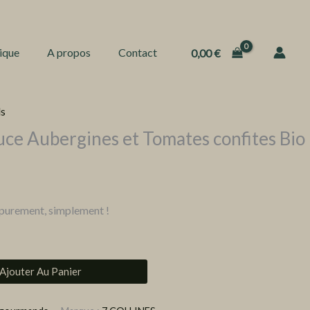
ique
A propos
Contact
0,00
€
s
auce Aubergines et Tomates confites Bio
, purement, simplement !
Ajouter Au Panier