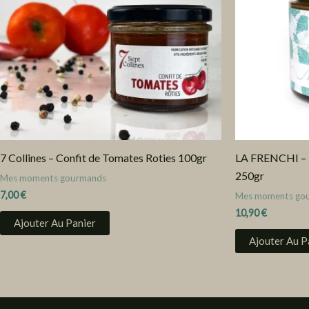
7 Collines – Confit de Tomates Roties 100gr
LA FRENCHI – Pâ
250gr
Mes moments gourmands
7,00
€
Mes moments go
10,90
€
Ajouter Au Panier
Ajouter Au P