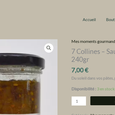
Accueil
Bout
Mes moments gourmand
quantité
de
7 Collines – S
7
240gr
Collines
7,00
€
-
Sauce
Du soleil dans vos pâtes
Aubergines
Disponibilité :
3 en stock
et
Tomates
confites
Bio