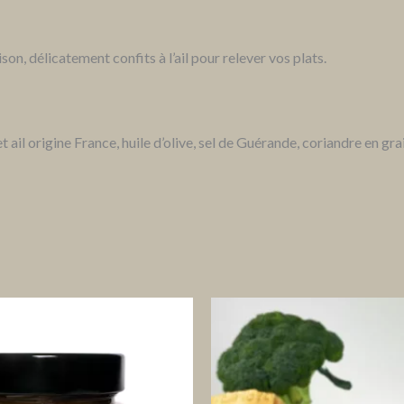
on, délicatement confits à l’ail pour relever vos plats.
ail origine France, huile d’olive, sel de Guérande, coriandre en grai