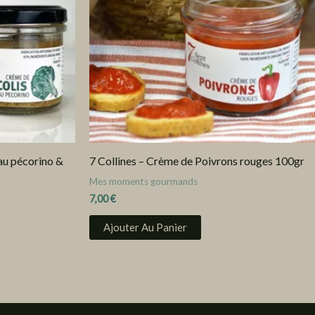
 au pécorino &
7 Collines – Crème de Poivrons rouges 100gr
Mes moments gourmands
7,00
€
Ajouter Au Panier