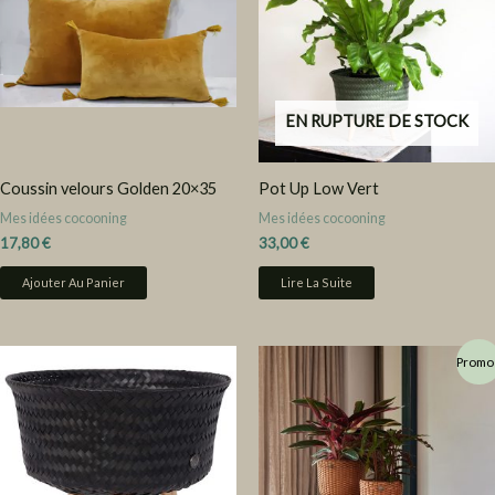
EN RUPTURE DE STOCK
Coussin velours Golden 20×35
Pot Up Low Vert
Mes idées cocooning
Mes idées cocooning
17,80
€
33,00
€
Ajouter Au Panier
Lire La Suite
Le
Le
Promo 
prix
prix
initial
actuel
était :
est :
80,00 €.
72,00 €.