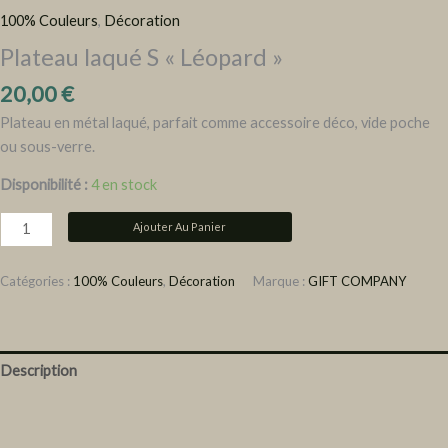
100% Couleurs
,
Décoration
Plateau laqué S « Léopard »
20,00
€
Plateau en métal laqué, parfait comme accessoire déco, vide poche
ou sous-verre.
Disponibilité :
4 en stock
Ajouter Au Panier
Catégories :
100% Couleurs
,
Décoration
Marque :
GIFT COMPANY
Description
Informations complémentaires
Avis (0)